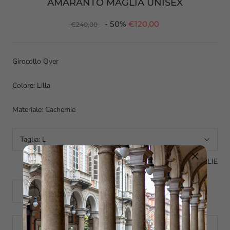
AMARANTO MAGLIA UNISEX
- 50%
€120,00
€240,00
Girocollo Over
Colore: Lilla
Materiale: Cachemie
Taglia:
L
GUIDA ALLE TAGLIE
AGGIUNGI AL CARRELLO