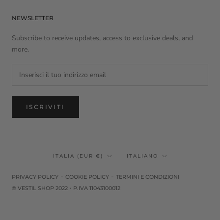
NEWSLETTER
Subscribe to receive updates, access to exclusive deals, and
more.
ISCRIVITI
Paese/Area
Lingua
ITALIA (EUR €)
ITALIANO
geografica
-
-
PRIVACY POLICY
COOKIE POLICY
TERMINI E CONDIZIONI
·
© VESTIL SHOP 2022
P.IVA 11043100012