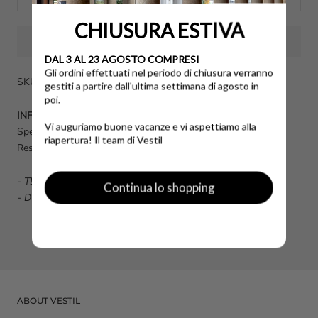
CHIUSURA ESTIVA
DAL 3 AL 23 AGOSTO COMPRESI
Gli ordini effettuati nel periodo di chiusura verranno
SKU: B9Z0036Z52B-S
gestiti a partire dall'ultima settimana di agosto in
poi.
INFO UTILI
Vi auguriamo buone vacanze e vi aspettiamo alla
Spese di spedizione calcolate al momento dell'acquisto.
riapertura! Il team di Vestil
Reso disponibile fino a 14 giorni dalla data di consegna.
-
TERMINI E CONDIZIONI GENERALI DI VENDITA
Continua lo shopping
-
DOMANDE FREQUENTI FAQ
ABOUT VESTIL