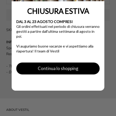
CHIUSURA ESTIVA
DAL 3 AL 23 AGOSTO COMPRESI
Gli ordini effettuati nel periodo di chiusura verranno
SKU: FD2300OTENS-40
gestiti a partire dall'ultima settimana di agosto in
poi.
INFO UTILI
Vi auguriamo buone vacanze e vi aspettiamo alla
Spese di spedizione calcolate al momento dell'acquisto.
riapertura! Il team di Vestil
Reso disponibile fino a 14 giorni dalla data di consegna.
-
TERMINI E CONDIZIONI GENERALI DI VENDITA
Continua lo shopping
-
DOMANDE FREQUENTI FAQ
ABOUT VESTIL