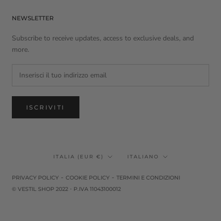
NEWSLETTER
Subscribe to receive updates, access to exclusive deals, and
more.
ISCRIVITI
Paese/Area
Lingua
ITALIA (EUR €)
ITALIANO
geografica
-
-
PRIVACY POLICY
COOKIE POLICY
TERMINI E CONDIZIONI
·
© VESTIL SHOP 2022
P.IVA 11043100012