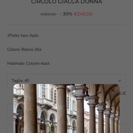
CIRCOLO GIACCA DONNA
- 30%
€245,00
€350,00
2Petto tasc Aplic
Colore: Bianco lilla
Materiale: Cotone elast
Taglia:
40
GUIDA ALLE TAGLIE
AGGIUNGI AL CARRELLO