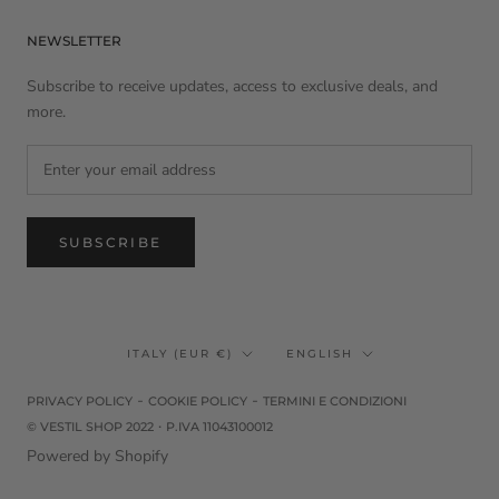
NEWSLETTER
Subscribe to receive updates, access to exclusive deals, and
more.
SUBSCRIBE
Country/region
Language
ITALY (EUR €)
ENGLISH
-
-
PRIVACY POLICY
COOKIE POLICY
TERMINI E CONDIZIONI
·
© VESTIL SHOP 2022
P.IVA 11043100012
Powered by Shopify