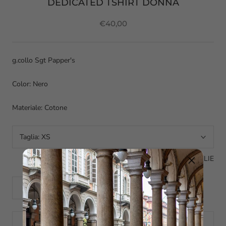
DEDICATED TSHIRT DONNA
€40,00
g.collo Sgt Papper's
Color: Nero
Materiale: Cotone
Taglia:
XS
GUIDA ALLE TAGLIE
ADD TO CART