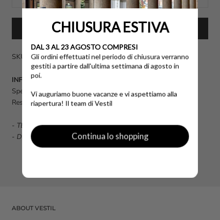
CHIUSURA ESTIVA
BUY IT NOW
DAL 3 AL 23 AGOSTO COMPRESI
SKU: 19256-XS
Gli ordini effettuati nel periodo di chiusura verranno
gestiti a partire dall'ultima settimana di agosto in
poi.
INFO UTILI
Spese di spedizione calcolate al momento dell'acquisto.
Vi auguriamo buone vacanze e vi aspettiamo alla
Reso disponibile fino a 14 giorni dalla data di consegna.
riapertura! Il team di Vestil
-
TERMINI E CONDIZIONI GENERALI DI VENDITA
Continua lo shopping
-
DOMANDE FREQUENTI FAQ
ABOUT VESTIL