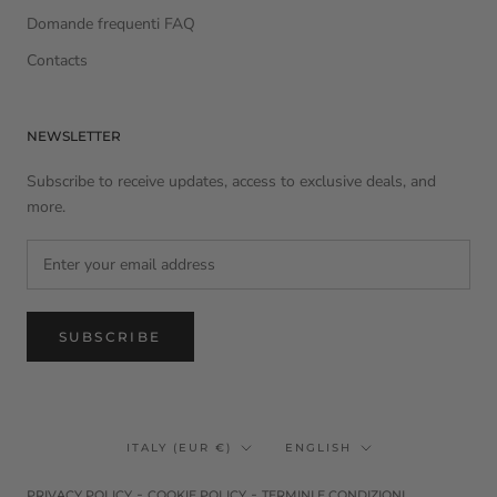
Domande frequenti FAQ
Contacts
NEWSLETTER
Subscribe to receive updates, access to exclusive deals, and
more.
SUBSCRIBE
Country/region
Language
ITALY (EUR €)
ENGLISH
-
-
PRIVACY POLICY
COOKIE POLICY
TERMINI E CONDIZIONI