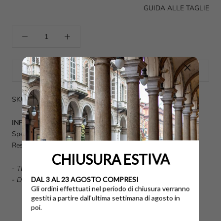
GUIDA ALLE TAGLIE
SOLD OUT
SKU: H5M5900EF10R6V99ZF-5½
INFO UTILI
Spese di spedizione calcolate al momento dell'acquisto.
Reso disponibile fino a 14 giorni dalla data di consegna.
CHIUSURA ESTIVA
-
TERMINI E CONDIZIONI GENERALI DI VENDITA
DAL 3 AL 23 AGOSTO COMPRESI
-
DOMANDE FREQUENTI FAQ
Gli ordini effettuati nel periodo di chiusura verranno
gestiti a partire dall'ultima settimana di agosto in
poi.