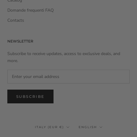
Catalog
Domande frequenti FAQ
Contacts
NEWSLETTER
Subscribe to receive updates, access to exclusive deals, and
more.
SUBSCRIBE
Country/region
Language
ITALY (EUR €)
ENGLISH