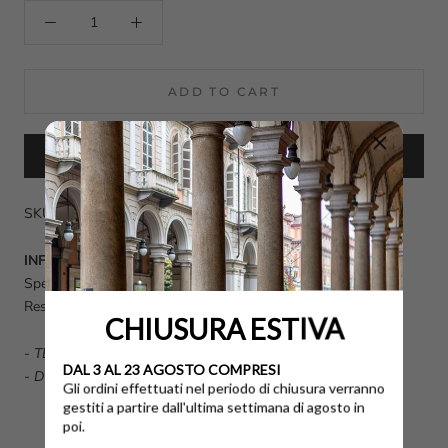
ADD TO CART
BUY IT NOW
SKU: 000006018COMMON PROJECTAMBRA-34
INFO UTILI
Spese di spedizione calcolate al momento dell'acquisto.
Reso disponibile fino a 14 giorni dalla data di consegna.
CHIUSURA ESTIVA
-
TERMINI E CONDIZIONI GENERALI DI VENDITA
DAL 3 AL 23 AGOSTO COMPRESI
-
DOMANDE FREQUENTI FAQ
Gli ordini effettuati nel periodo di chiusura verranno
gestiti a partire dall'ultima settimana di agosto in
poi.