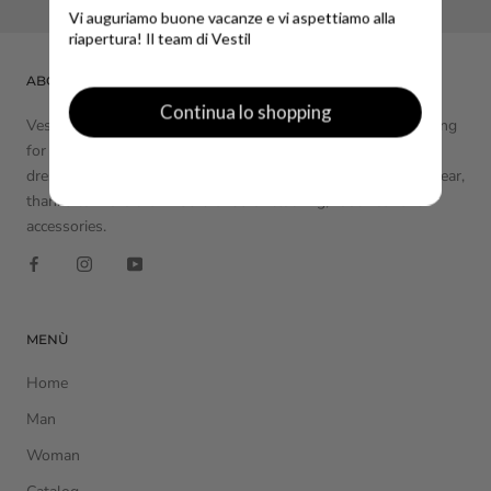
Vi auguriamo buone vacanze e vi aspettiamo alla
riapertura! Il team di Vestil
ABOUT VESTIL
Continua lo shopping
Vestil is one of the reference points in Turin for quality clothing
for men and women. Our shop is characterized by style in
dressing, both in elegant and formal clothing and in sportswear,
thanks to more than 135 brands of clothing, footwear and
accessories.
MENÙ
Home
Man
Woman