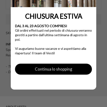
ADD TO CART
CHIUSURA ESTIVA
DAL 3 AL 23 AGOSTO COMPRESI
Gli ordini effettuati nel periodo di chiusura verranno
SKU: 0000062381PEUTEREYGRIGIO-46
gestiti a partire dall'ultima settimana di agosto in
poi.
INFO UTILI
Vi auguriamo buone vacanze e vi aspettiamo alla
Spese di spedizione calcolate al momento dell'acquisto.
riapertura! Il team di Vestil
Reso disponibile fino a 14 giorni dalla data di consegna.
-
TERMINI E CONDIZIONI GENERALI DI VENDITA
Continua lo shopping
-
DOMANDE FREQUENTI FAQ
ABOUT VESTIL