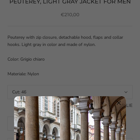
PEUTEREY, LIGHT GRAY JACKET FOR MEN
€210,00
Peuterey with zip closure, detachable hood, flaps and collar
hooks. Light gray in color and made of nylon.
Color: Grigio chiaro
Materiale: Nylon
Cut:
46
GUIDA ALLE TAGLIE