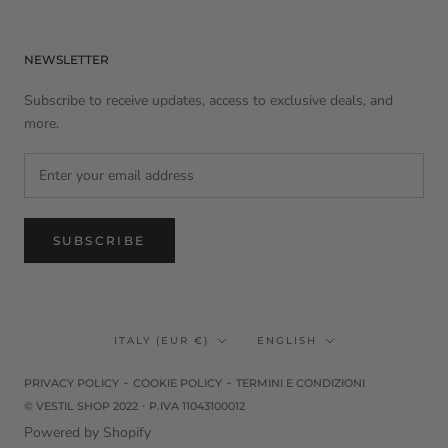
NEWSLETTER
Subscribe to receive updates, access to exclusive deals, and
more.
SUBSCRIBE
Country/region
Language
ITALY (EUR €)
ENGLISH
-
-
PRIVACY POLICY
COOKIE POLICY
TERMINI E CONDIZIONI
·
© VESTIL SHOP 2022
P.IVA 11043100012
Powered by Shopify