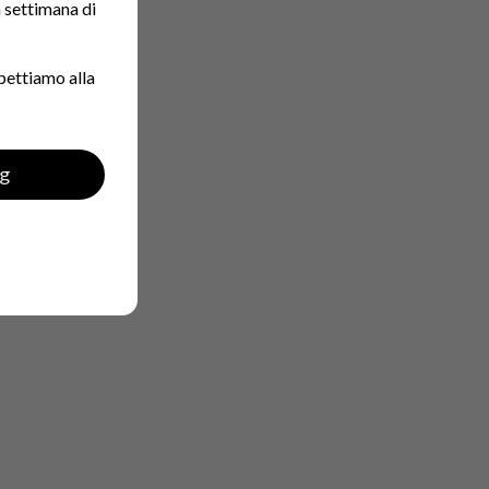
a settimana di
pettiamo alla
ng