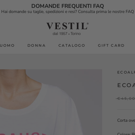
DOMANDE FREQUENTI FAQ
Hai domande su taglie, spedizioni e resi? Consulta prima le nostre FAQ
UOMO
DONNA
CATALOGO
GIFT CARD
CATALOGO
GIFT CARD
ECOAL
ECO
€45,0
Corta ov
Colore: B