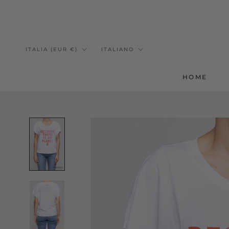
Vai
al
Paese/Area
Lingua
ITALIA (EUR €)
ITALIANO
contenuto
geografica
HOME
HOME