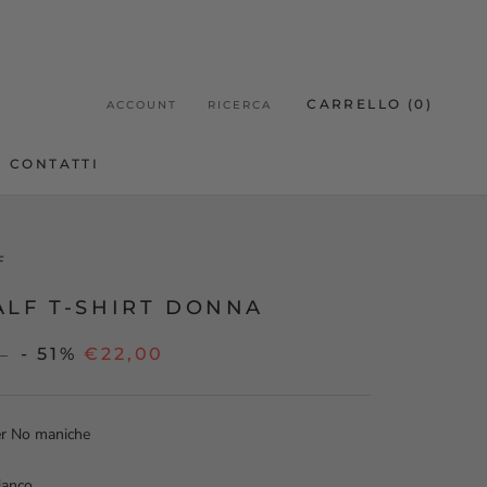
CARRELLO (
0
)
ACCOUNT
RICERCA
CONTATTI
CONTATTI
F
ALF T-SHIRT DONNA
- 51%
€22,00
0
er No maniche
ianco