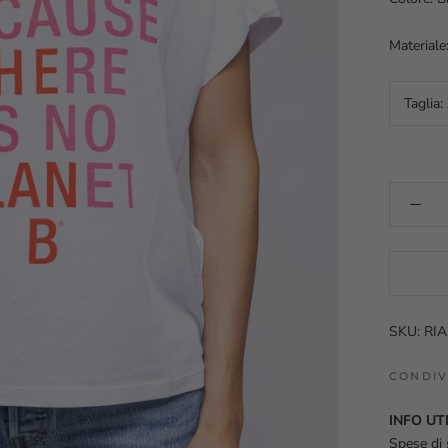
Materiale
Taglia:
SKU: RI
CONDIV
INFO UTI
Spese di 