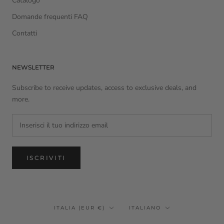
Catalogo
Domande frequenti FAQ
Contatti
NEWSLETTER
Subscribe to receive updates, access to exclusive deals, and
more.
ISCRIVITI
Paese/Area
Lingua
ITALIA (EUR €)
ITALIANO
geografica