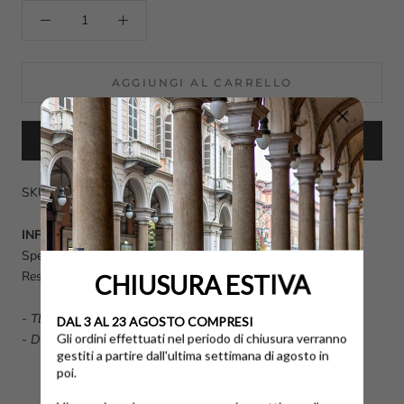
AGGIUNGI AL CARRELLO
ACQUISTA ORA
SKU: HXW5640DN61N4O0SU9-35½
INFO UTILI
Spese di spedizione calcolate al momento dell'acquisto.
Reso disponibile fino a 14 giorni dalla data di consegna.
CHIUSURA ESTIVA
-
TERMINI E CONDIZIONI GENERALI DI VENDITA
DAL 3 AL 23 AGOSTO COMPRESI
Gli ordini effettuati nel periodo di chiusura verranno
-
DOMANDE FREQUENTI FAQ
gestiti a partire dall'ultima settimana di agosto in
poi.