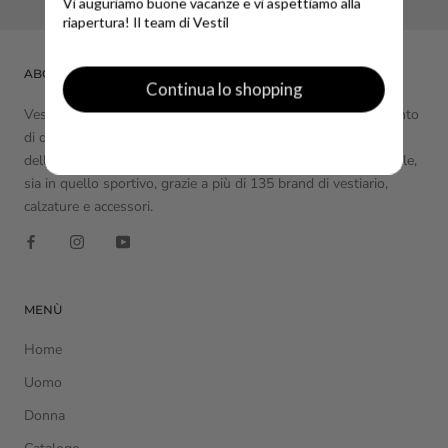
Vi auguriamo buone vacanze e vi aspettiamo alla
riapertura! Il team di Vestil
ABOUT VESTIL
Continua lo shopping
Vestil è uno dei punti di riferimento a Torino per l’abbigliamento
di qualità per uomo e donna. Il nostro negozio è all’insegna
dello stile nel vestire, sia nell’abbigliamento elegante e formale,
sia in quello sportivo, grazie a più di 135 brand di vestiario,
calzature e accessori.
MENÙ
Home
Uomo
Donna