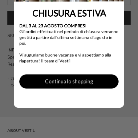
CHIUSURA ESTIVA
ACQUISTA ORA
DAL 3 AL 23 AGOSTO COMPRESI
Gli ordini effettuati nel periodo di chiusura verranno
SKU: 0000091889ECOALFBIANCO-S
gestiti a partire dall'ultima settimana di agosto in
poi.
INFO UTILI
Vi auguriamo buone vacanze e vi aspettiamo alla
Spese di spedizione calcolate al momento dell'acquisto.
riapertura! Il team di Vestil
Reso disponibile fino a 14 giorni dalla data di consegna.
-
TERMINI E CONDIZIONI GENERALI DI VENDITA
Continua lo shopping
-
DOMANDE FREQUENTI FAQ
ABOUT VESTIL