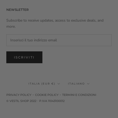
NEWSLETTER
Subscribe to receive updates, access to exclusive deals, and
more.
ISCRIVITI
Paese/Area
Lingua
ITALIA (EUR €)
ITALIANO
geografica
-
-
PRIVACY POLICY
COOKIE POLICY
TERMINI E CONDIZIONI
·
© VESTIL SHOP 2022
P.IVA 11043100012