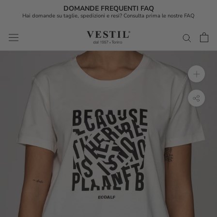
DOMANDE FREQUENTI FAQ
Hai domande su taglie, spedizioni e resi? Consulta prima le nostre FAQ
Vai
al
contenuto