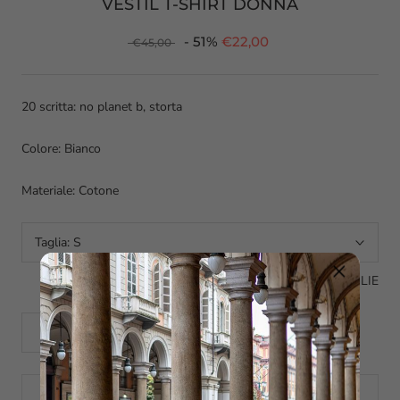
VESTIL T-SHIRT DONNA
- 51%
€22,00
€45,00
20 scritta: no planet b, storta
Colore: Bianco
Materiale: Cotone
Taglia:
S
GUIDA ALLE TAGLIE
AGGIUNGI AL CARRELLO